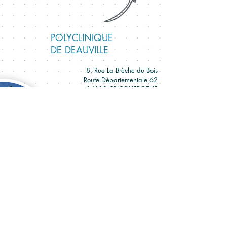
POLYCLINIQUE
DE DEAUVILLE
8, Rue La Brèche du Bois
Route Départementale 62
14113 CRICQUEBOEUF
Téléphone :
02 31 14 33 33
Email :
secretaire@cliniquedeauville.co
m
Site internet :
cliniquedeveloppement.fr
Page Facebook
: